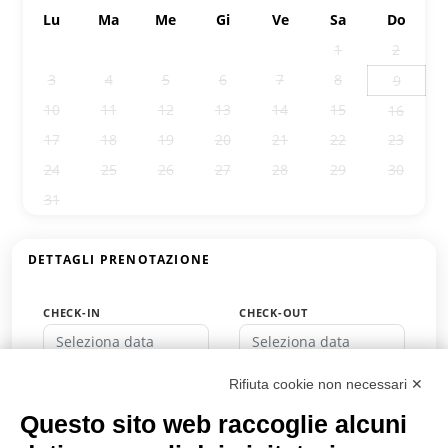
Lu
Ma
Me
Gi
Ve
Sa
Do
27
28
29
30
31
1
2
3
4
5
6
7
8
9
10
11
12
13
14
15
16
17
18
19
20
21
22
23
24
25
26
27
28
29
30
31
1
2
3
4
5
6
DETTAGLI PRENOTAZIONE
CHECK-IN
CHECK-OUT
OSPITI
Rifiuta cookie non necessari ✕
Ospiti
Questo sito web raccoglie alcuni
CODICE SCONTO